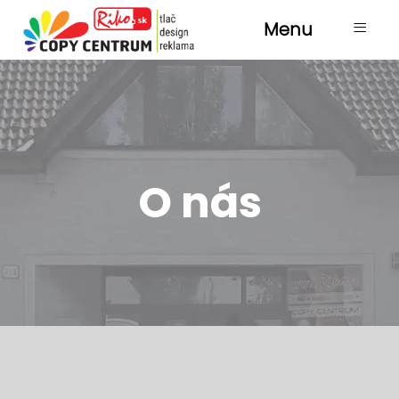
≡
Menu
O nás