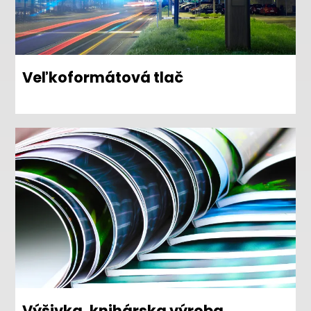
Veľkoformátová tlač
Výšivka, knihárska výroba,