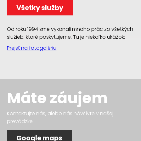
Všetky služby
Od roku 1994 sme vykonali mnoho prác zo všetkých
služieb, ktoré poskytujeme. Tu je niekoľko ukážok:
Prejsť na fotogalériu
Máte záujem
Kontaktujte nás, alebo nás návšívte v našej
prevádzke
Google maps